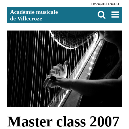
FRANÇAIS
ENGLISH
Aller
Outils
Chercher par
Recherche
Académie musicale
au
personnels
avancée…

contenu.
de Villecroze
|
Aller
à
la
navigation
Master class 2007