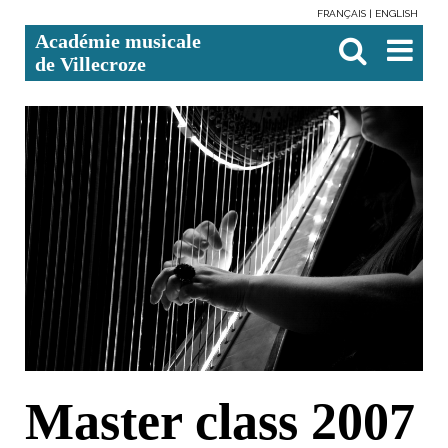
FRANÇAIS
ENGLISH
Aller
Outils
Chercher par
Recherche
Académie musicale
au
personnels
avancée…

contenu.
de Villecroze
|
Aller
à
la
navigation
Master class 2007