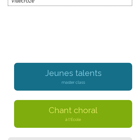
Villecroze
Jeunes talents
master class
Chant choral
à l'École