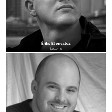
Ēriks Ešenvalds
Lettonie