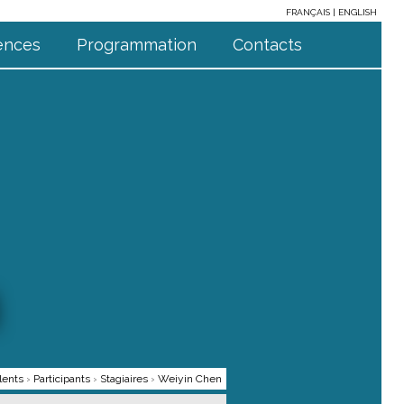
FRANÇAIS
ENGLISH
ences
Programmation
Contacts
lents
›
Participants
›
Stagiaires
›
Weiyin Chen