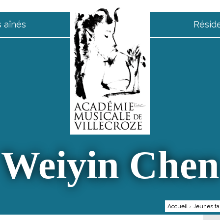
 aînés
Résid
Weiyin Chen
Accueil
›
Jeunes ta