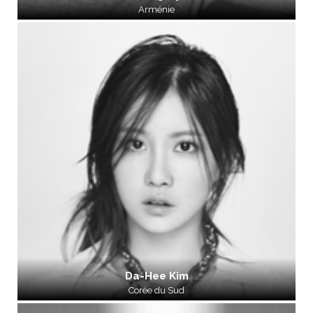
Arménie
Da-Hee Kim
Corée du Sud