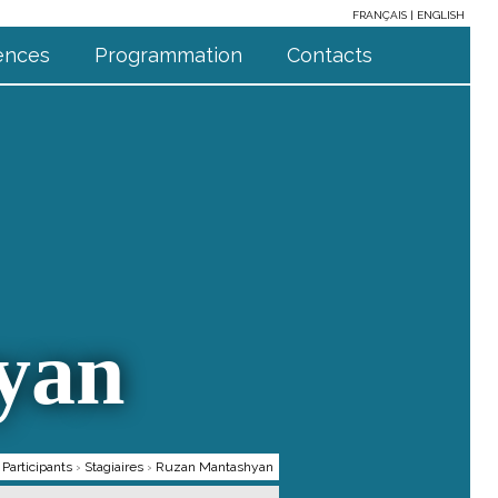
FRANÇAIS
ENGLISH
ences
Programmation
Contacts
yan
›
Participants
›
Stagiaires
›
Ruzan Mantashyan