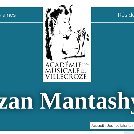
 aînés
Résid
zan Mantash
Accueil
›
Jeunes talents