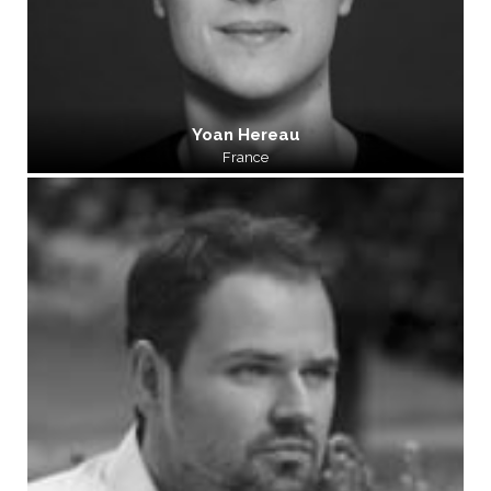
Yoan Hereau
France