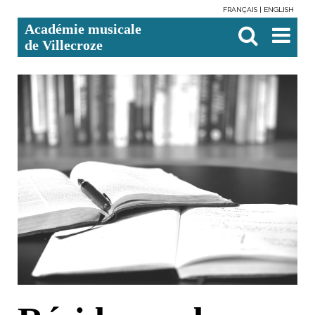
FRANÇAIS
ENGLISH
Aller
Outils
Chercher par
Recherche
Académie musicale
au
personnels
avancée…

contenu.
de Villecroze
|
Aller
à
la
navigation