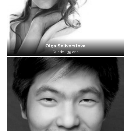
Olga Seliverstova
Russie
39 ans