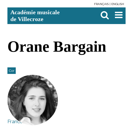
FRANÇAIS
ENGLISH
Aller
Outils
Chercher par
Recherche
Académie musicale
au
personnels
avancée…

contenu.
de Villecroze
|
Aller
à
la
navigation
Orane Bargain
Cor
France