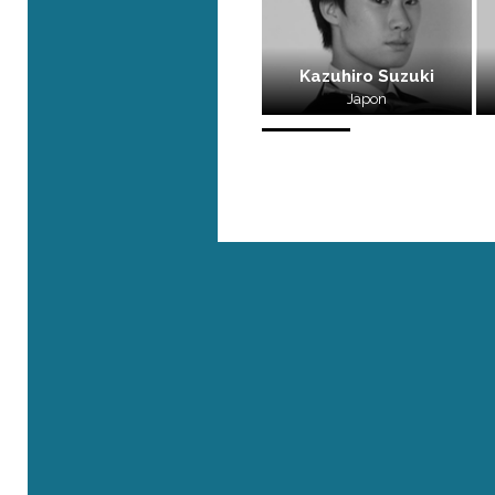
Kazuhiro Suzuki
Japon
Où sommes-nous ?
Rue Roger Maurice - 83690 Villecroze
41, rue de l’Université - 75007 Paris