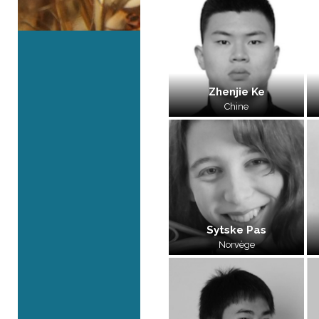
Zhenjie Ke
Chine
Sytske Pas
Norvège