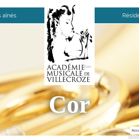
 aînés
Résid
Cor
Accu