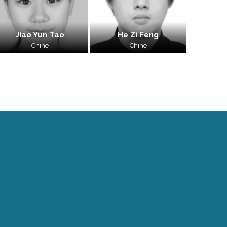
Jiao Yun Tao
He Zi Feng
Chine
Chine
Nous contacter
info@academie-villecroze.com
Villecroze : 04 94 85 91 00
Tous les contacts