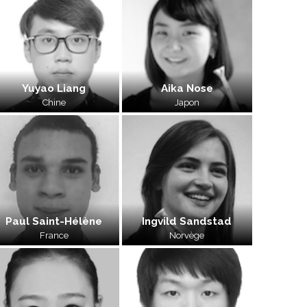
Yuyao Liang
Aika Nose
Chine
Japon
Paul Saint-Hélène
Ingvild Sandstad
France
Norvège