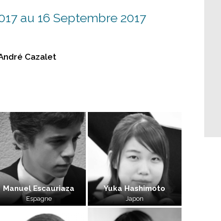
017 au 16 Septembre 2017
 André Cazalet
Manuel Escauriaza
Yuka Hashimoto
Espagne
Japon