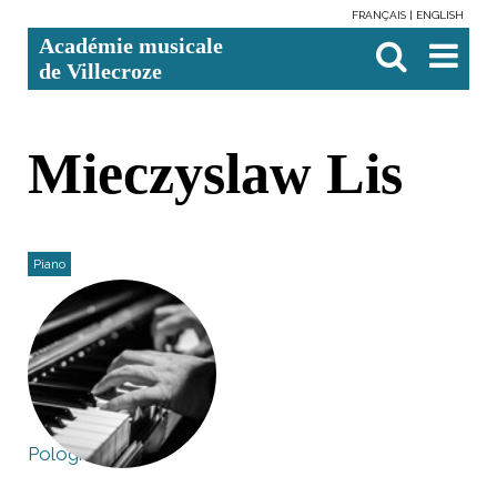
FRANÇAIS
ENGLISH
Aller
Outils
Chercher par
Recherche
Académie musicale
au
personnels
avancée…

contenu.
de Villecroze
|
Aller
à
la
navigation
Mieczyslaw Lis
Piano
Pologne