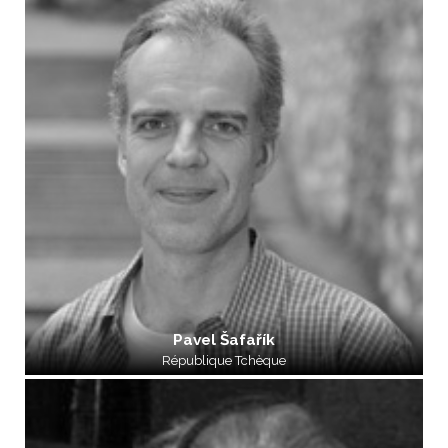
Pavel Šafařík
République Tchèque