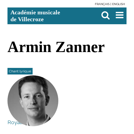
FRANÇAIS
ENGLISH
Aller
Outils
Chercher par
Recherche
Académie musicale
au
personnels
avancée…

contenu.
de Villecroze
|
Aller
à
la
navigation
Armin Zanner
Chant lyrique
Royaume Uni