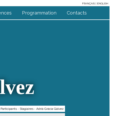
FRANÇAIS
ENGLISH
ences
Programmation
Contacts
lvez
›
Participants
›
Stagiaires
›
Adrià Gràcia Gàlvez