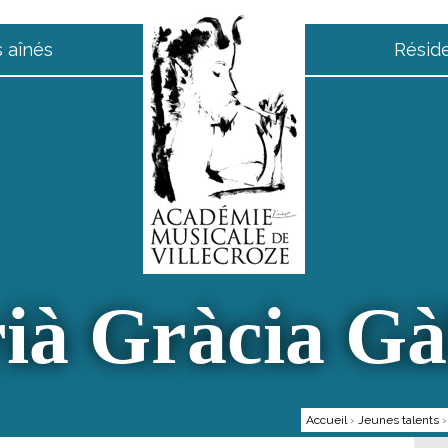
 aînés
Résid
ià Gràcia Gà
Accueil
›
Jeunes talents