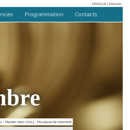
FRANÇAIS
ENGLISH
ences
Programmation
Contacts
mbre
ts
›
Master class 2003
›
Musique de chambre