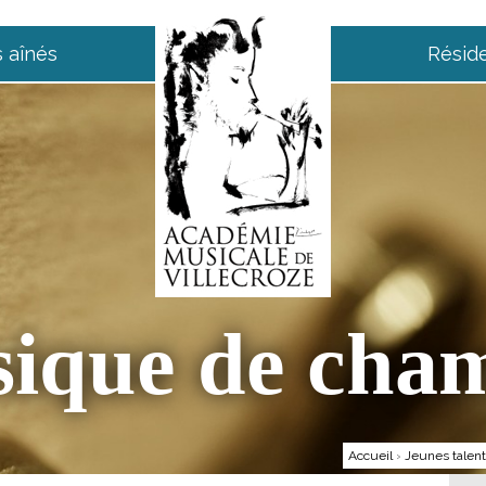
 aînés
Résid
ique de cha
Accueil
›
Jeunes talen