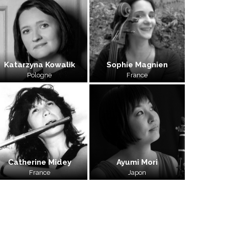
Katarzyna Kowalik
Sophie Magnien
Pologne
France
Catherine Midey
Ayumi Mori
France
Japon