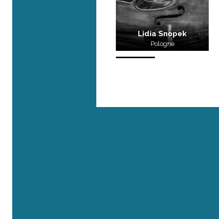
Lidia Snopek
Pologne
Où sommes-nous ?
Rue Roger Maurice - 83690 Villecroze
41, rue de l’Université - 75007 Paris