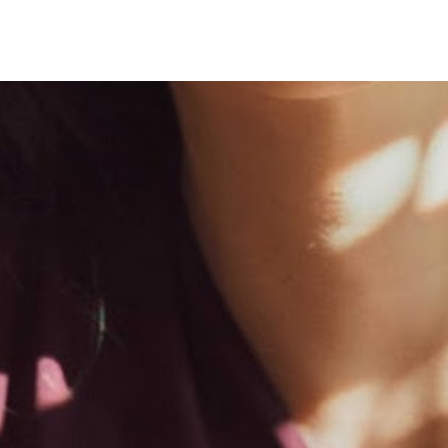
Nous contacter
info@academie-villecroze.com
Villecroze : 04 94 85 91 00
Tous les contacts
Contact
Mentions légales
Se connecter
Politique de confide