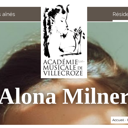
 aînés
Résid
Alona Milne
Accueil
›