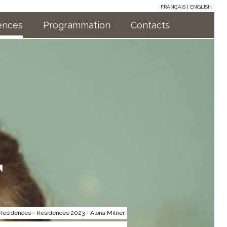
FRANÇAIS
ENGLISH
ences
Programmation
Contacts
r
Résidences
›
Résidences 2023
›
Alona Milner