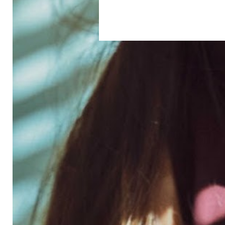
Où sommes-nous ?
Rue Roger Maurice - 83690 Villecroze
41, rue de l’Université - 75007 Paris
Plan du site
Accessibilité