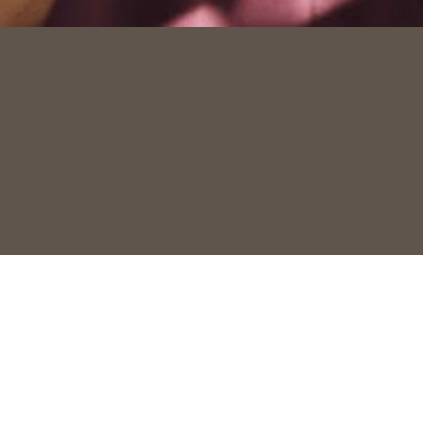
Jeunes
talents
master class