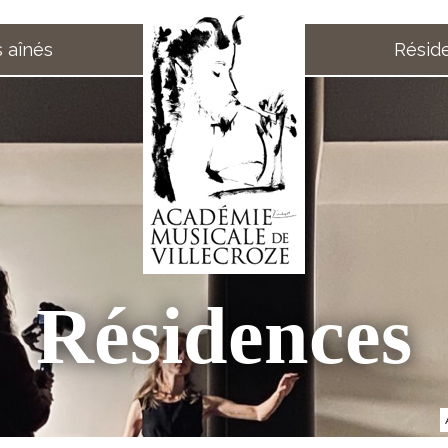
 aînés
Résid
Résidences