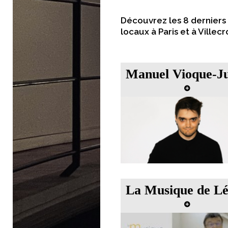
Découvrez les 8 derniers 
locaux à Paris et à Villec
Manuel Vioque-Judd
L’altiste Manuel Vioque-J
vient à Villecroze pour
l’enregistrement d’une part
son album dédié à
Chostakovitch. Ce séjour
également l’occasion de réa
un documentaire sur le trav
résidence et pour la prom
de son album.
La Musique de Léon
La Musique de Léonie vi
développer à Villecroze 