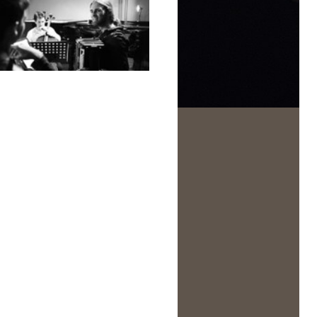
t de création d'œuvres pour
concert final diffusé en
 formation trio accordéon-
streaming.
x violoncelles est née lors
e master class à l'Académie,
mée par Richard Galliano.
st donc tout naturellement
’AMV accueille une nouvelle
ois Charles Kieny et ses
ollaborateurs pour qu’ils
ursuivent le travail de ce
ertoire original et puissent
r des outils promotionnels
les lieux qui ont vu naître ce
projet.