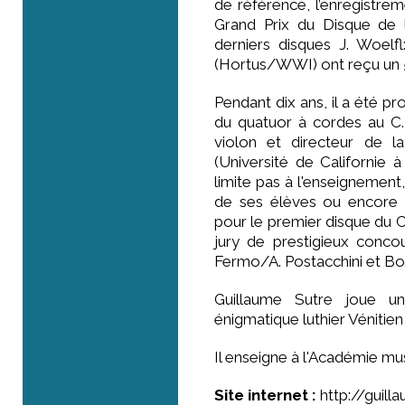
de référence, l’enregistre
Grand Prix du Disque de 
derniers disques J. Woelf
(Hortus/WWI) ont reçu un 
Pendant dix ans, il a été pr
du quatuor à cordes au C.R
violon et directeur de
(Université de Californie 
limite pas à l'enseignement
de ses élèves ou encore 
pour le premier disque du C
jury de prestigieux conco
Fermo/A. Postacchini et B
Guillaume Sutre joue un 
énigmatique luthier Vénitien
Il enseigne à l'Académie mu
Site internet :
http://guill