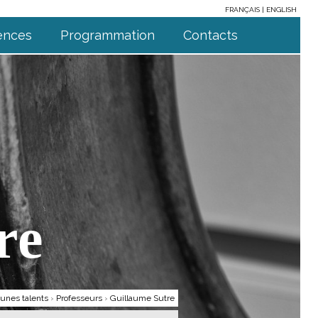
FRANÇAIS
ENGLISH
ences
Programmation
Contacts
re
unes talents
›
Professeurs
›
Guillaume Sutre