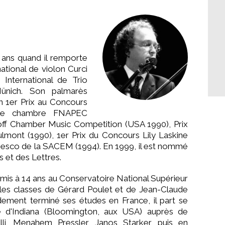
 ans quand il remporte
ational de violon Curci
International de Trio
nich. Son palmarès
n 1er Prix au Concours
de chambre FNAPEC
choff Chamber Music Competition (USA 1990), Prix
lmont (1990), 1er Prix du Concours Lily Laskine
Enesco de la SACEM (1994). En 1999, il est nommé
s et des Lettres.
admis à 14 ans au Conservatoire National Supérieur
 les classes de Gérard Poulet et de Jean-Claude
idement terminé ses études en France, il part se
ité d'Indiana (Bloomington, aux USA) auprès de
lli, Menahem Pressler, Janos Starker, puis en