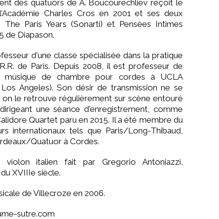
ment des quatuors de A. Boucourechliev reçoit le
l’Académie Charles Cros en 2001 et ses deux
l: The Paris Years (Sonarti) et Pensées Intimes
5 de Diapason.
ofesseur d'une classe spécialisée dans la pratique
.R. de Paris. Depuis 2008, il est professeur de
 la musique de chambre pour cordes à UCLA
à Los Angeles). Son désir de transmission ne se
, on le retrouve régulièrement sur scène entouré
dirigeant une séance d'enregistrement, comme
alidore Quartet paru en 2015. Il a été membre du
urs internationaux tels que Paris/Long-Thibaud,
ordeaux/Quatuor à Cordes.
violon italien fait par Gregorio Antoniazzi,
 du XVIIIe siècle.
sicale de Villecroze en 2006.
aume-sutre.com