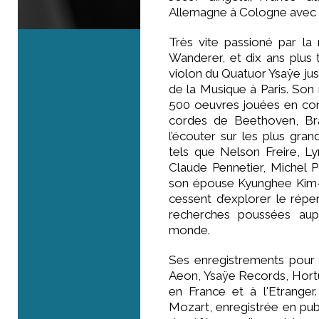
Allemagne à Cologne avec
Très vite passioné par la
Wanderer, et dix ans plus
violon du Quatuor Ysaÿe jusq
de la Musique à Paris. Son
500 oeuvres jouées en con
cordes de Beethoven, Br
l’écouter sur les plus gra
tels que Nelson Freire, L
Claude Pennetier, Michel 
son épouse Kyunghee Kim-S
cessent d’explorer le réper
recherches poussées aupr
monde.
Ses enregistrements pour 
Aeon, Ysaÿe Records, Hortus
en France et à l'Etrange
Mozart, enregistrée en pub