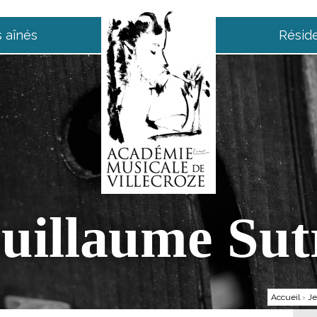
 aînés
Résid
uillaume Sut
Accueil
›
Je