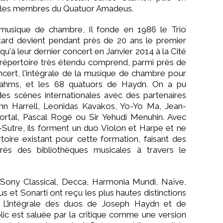
 les membres du Quatuor Amadeus.
 musique de chambre, Il fonde en 1986 le Trio
 tard devient pendant près de 20 ans le premier
u'à leur dernier concert en Janvier 2014 à la Cité
 répertoire très étendu comprend, parmi près de
cert, l'intégrale de la musique de chambre pour
ahms, et les 68 quatuors de Haydn. On a pu
ndes scènes internationales avec des partenaires
ynn Harrell, Leonidas Kavakos, Yo-Yo Ma, Jean-
Portal, Pascal Rogé ou Sir Yehudi Menuhin. Avec
utre, ils forment un duo Violon et Harpe et ne
toire existant pour cette formation, faisant des
ès des bibliothèques musicales à travers le
Sony Classical, Decca, Harmonia Mundi, Naïve,
 et Sonarti ont reçu les plus hautes distinctions
r. L’intégrale des duos de Joseph Haydn et de
lic est saluée par la critique comme une version