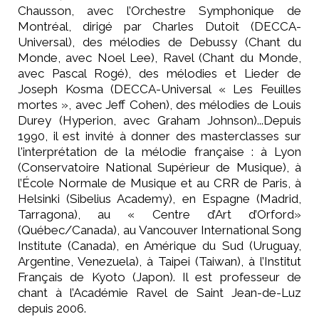
Chausson, avec l’Orchestre Symphonique de
Montréal, dirigé par Charles Dutoit (DECCA-
Universal), des mélodies de Debussy (Chant du
Monde, avec Noel Lee), Ravel (Chant du Monde,
avec Pascal Rogé), des mélodies et Lieder de
Joseph Kosma (DECCA-Universal « Les Feuilles
mortes », avec Jeff Cohen), des mélodies de Louis
Durey (Hyperion, avec Graham Johnson)...Depuis
1990, il est invité à donner des masterclasses sur
l'interprétation de la mélodie française : à Lyon
(Conservatoire National Supérieur de Musique), à
l’École Normale de Musique et au CRR de Paris, à
Helsinki (Sibelius Academy), en Espagne (Madrid,
Tarragona), au « Centre d’Art d’Orford»
(Québec/Canada), au Vancouver International Song
Institute (Canada), en Amérique du Sud (Uruguay,
Argentine, Venezuela), à Taipei (Taiwan), à l’Institut
Français de Kyoto (Japon). Il est professeur de
chant à l’Académie Ravel de Saint Jean-de-Luz
depuis 2006.