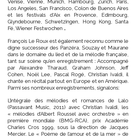
Venise, Vienne, Munich, Hambourg, Zürich, Paris,
Los Angeles, San Francisco, Colon de Buenos Aires
et les festivals d'Aix en Provence, Edimbourg,
Glyndebourne, Schwetzingen, Hong Kong, Santa
Fé, Wiener Festwochen …
François Le Roux est également reconnu comme le
digne successeur des Panzéra, Souzay et Maurane
dans le domaine du lied et de la mélodie française,
tant sur scène qu'en enregistrement : Accompagné
par Alexandre Tharaud, Graham Johnson, Jeff
Cohen, Noël Lee, Pascal Rogé, Christian Ivaldi, il
chante en récital partout en Europe et en Amérique.
Parmi ses nombreux enregistrements, signalons:
L’intégrale des mélodies et romances de Lalo
(Passavant Music, 2011) avec Christian Ivaldi, les
« mélodies d’Albert Roussel avec orchestre » en
première mondiale (BMG-RCA), prix Académie
Charles Cros 1999, sous la direction de Jacques
Mercier, Le « Poème de l’amour et de la mer » de