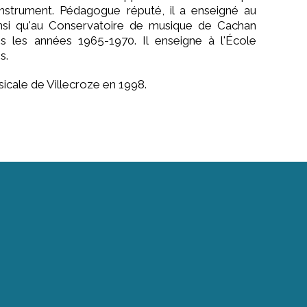
nstrument. Pédagogue réputé, il a enseigné au
insi qu'au Conservatoire de musique de Cachan
s les années 1965-1970. Il enseigne à l'École
s.
sicale de Villecroze en 1998.
Nous contacter
info@academie-villecroze.com
Villecroze : 04 94 85 91 00
Tous les contacts