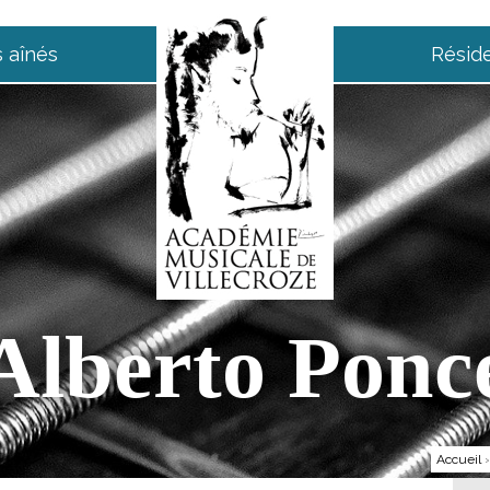
 aînés
Résid
Alberto Ponc
Accueil