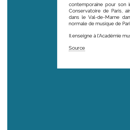
contemporaine pour son i
Conservatoire de Paris, a
dans le Val-de-Marne dan
normale de musique de Pari
Il enseigne à l'Académie mu
Source
Où sommes-nous ?
Rue Roger Maurice - 83690 Villecroze
41, rue de l’Université - 75007 Paris