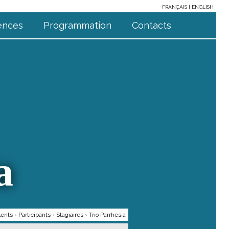
FRANÇAIS
ENGLISH
ences
Programmation
Contacts
a
lents
›
Participants
›
Stagiaires
›
Trio Parrhèsia