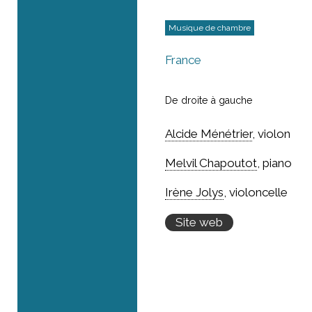
Musique de chambre
France
De droite à gauche
Alcide Ménétrier
,
violon
Melvil Chapoutot
, piano
Irène Jolys
, violoncelle
Site web