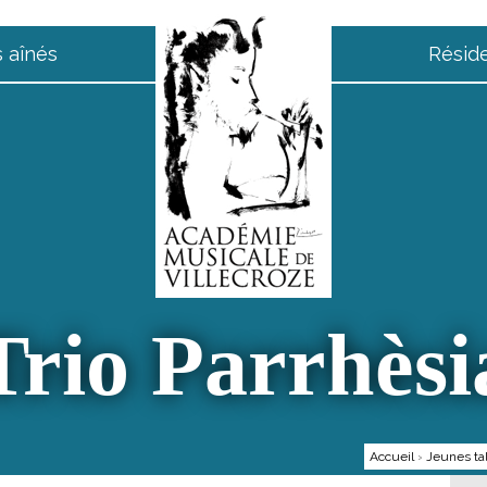
 aînés
Résid
Trio Parrhèsi
Accueil
›
Jeunes ta