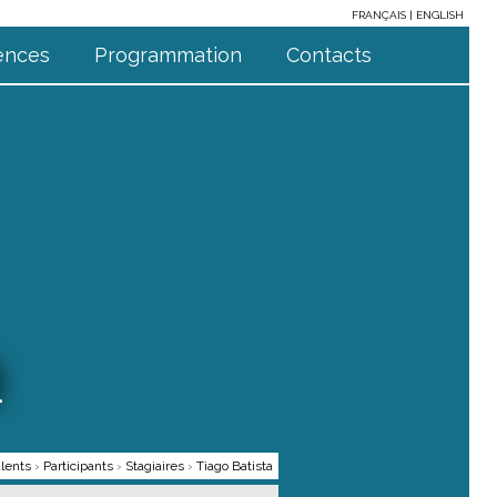
FRANÇAIS
ENGLISH
ences
Programmation
Contacts
a
lents
›
Participants
›
Stagiaires
›
Tiago Batista