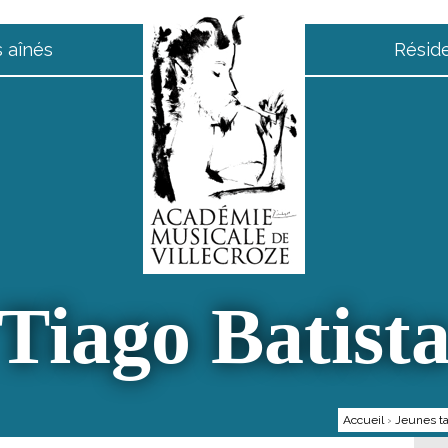
 aînés
Résid
Tiago Batist
Accueil
›
Jeunes ta