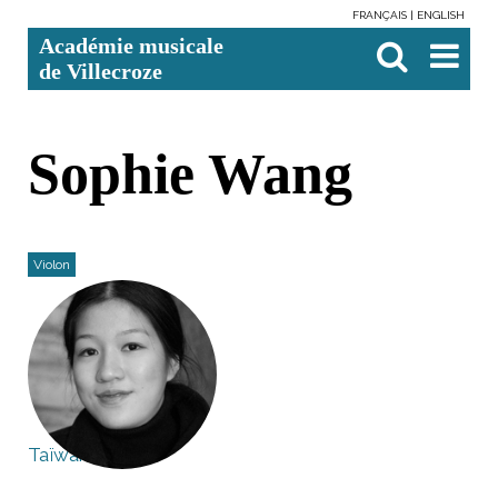
FRANÇAIS
ENGLISH
Aller
Outils
Chercher par
Recherche
Académie musicale
au
personnels
avancée…

contenu.
de Villecroze
|
Aller
à
la
navigation
Sophie Wang
Violon
Taïwan