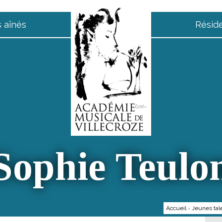
 aînés
Résid
Sophie Teulo
Accueil
›
Jeunes tal