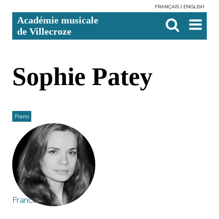
FRANÇAIS
ENGLISH
Aller
Outils
Chercher par
Recherche
Académie musicale
au
personnels
avancée…

contenu.
de Villecroze
|
Aller
à
la
navigation
Sophie Patey
Piano
France