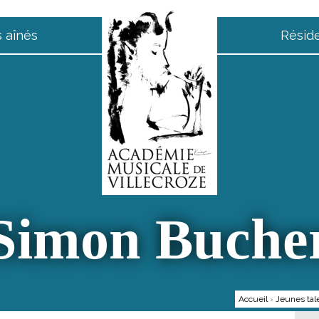
 aînés
Résid
Simon Buche
Accueil
›
Jeunes tal