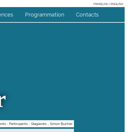
FRANÇAIS
ENGLISH
ences
Programmation
Contacts
r
ents
›
Participants
›
Stagiaires
›
Simon Bucher