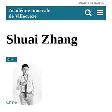
FRANÇAIS
ENGLISH
Aller
Outils
Chercher par
Recherche
Académie musicale
au
personnels
avancée…

contenu.
de Villecroze
|
Aller
à
la
navigation
Shuai Zhang
Chant
Chine