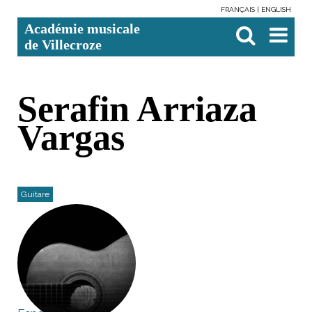
FRANÇAIS
ENGLISH
Aller
Outils
Chercher par
Recherche
Académie musicale
au
personnels
avancée…

contenu.
de Villecroze
|
Aller
à
la
navigation
Serafin Arriaza
Vargas
Guitare