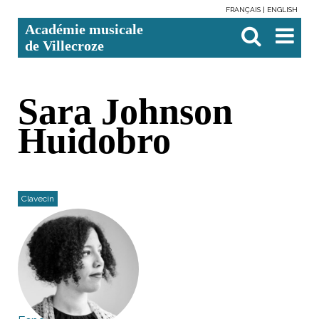
FRANÇAIS
ENGLISH
Aller
Outils
Chercher par
Recherche
Académie musicale
au
personnels
avancée…

contenu.
de Villecroze
|
Aller
à
la
navigation
Sara Johnson
Huidobro
Clavecin