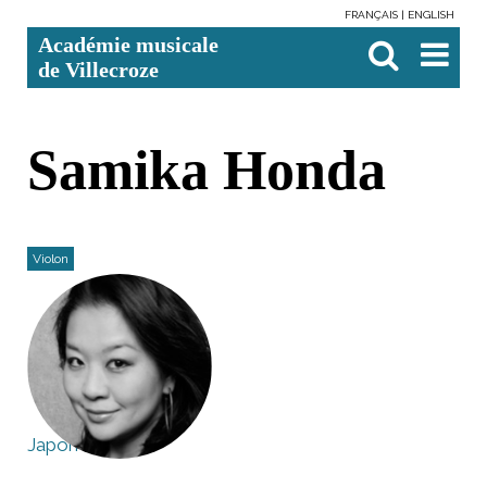
FRANÇAIS
ENGLISH
Aller
Outils
Chercher par
Recherche
Académie musicale
au
personnels
avancée…

contenu.
de Villecroze
|
Aller
à
la
navigation
Samika Honda
Violon
Japon