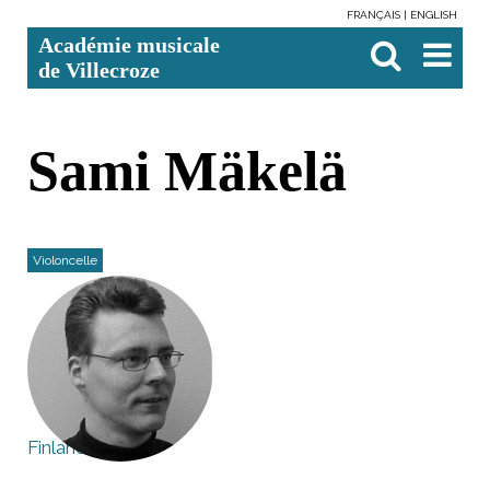
FRANÇAIS
ENGLISH
Aller
Outils
Chercher par
Recherche
Académie musicale
au
personnels
avancée…

contenu.
de Villecroze
|
Aller
à
la
navigation
Sami Mäkelä
Violoncelle
Finlande