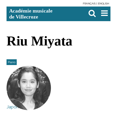
FRANÇAIS
ENGLISH
Aller
Outils
Chercher par
Recherche
Académie musicale
au
personnels
avancée…

contenu.
de Villecroze
|
Aller
à
la
navigation
Riu Miyata
Piano
Japon