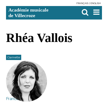
FRANÇAIS
ENGLISH
Aller
Outils
Chercher par
Recherche
Académie musicale
au
personnels
avancée…

contenu.
de Villecroze
|
Aller
à
la
navigation
Rhéa Vallois
Clarinette
France