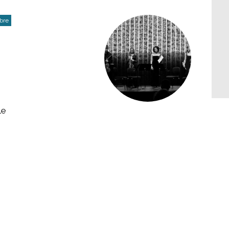
bre
le