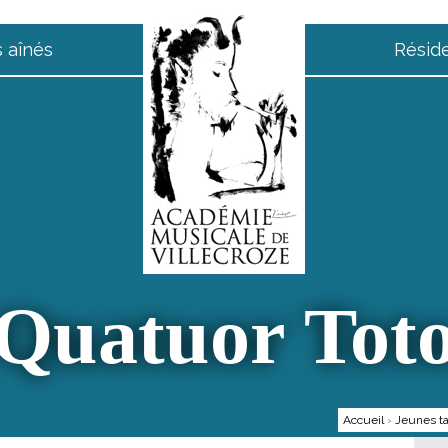
 aînés
Résid
Quatuor Tot
Accueil
›
Jeunes ta