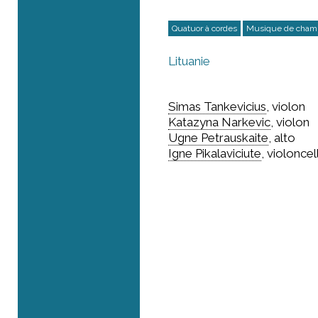
Quatuor à cordes
Musique de cham
Lituanie
Simas Tankevicius
, violon
Katazyna Narkevic
, violon
Ugne Petrauskaite
, alto
Igne Pikalaviciute
, violoncel