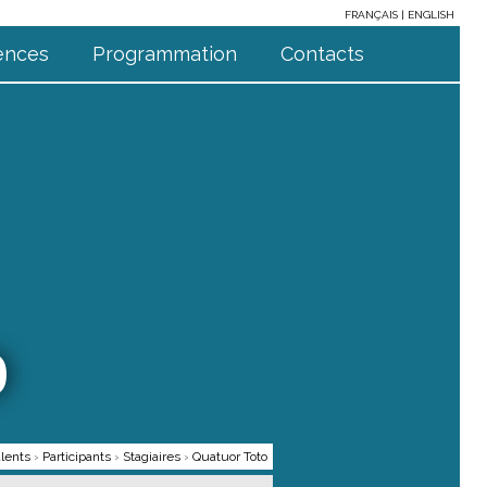
FRANÇAIS
ENGLISH
ences
Programmation
Contacts
o
lents
›
Participants
›
Stagiaires
›
Quatuor Toto