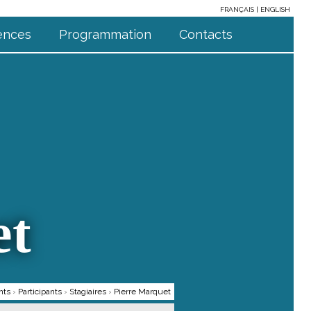
FRANÇAIS
ENGLISH
ences
Programmation
Contacts
et
nts
›
Participants
›
Stagiaires
›
Pierre Marquet