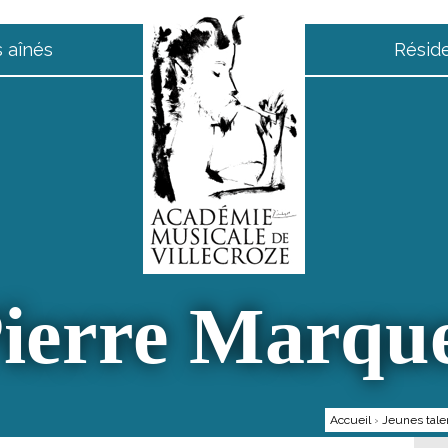
 aînés
Résid
ierre Marqu
Accueil
›
Jeunes tale