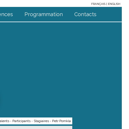
FRANÇAIS
ENGLISH
ences
Programmation
Contacts
alents
›
Participants
›
Stagiaires
›
Petr Pomkla