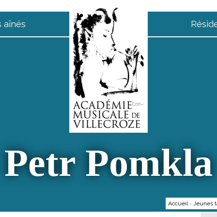
 aînés
Résid
Petr Pomkla
Accueil
›
Jeunes t