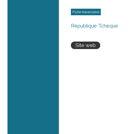
Flûte traversière
République Tchèque
Site web