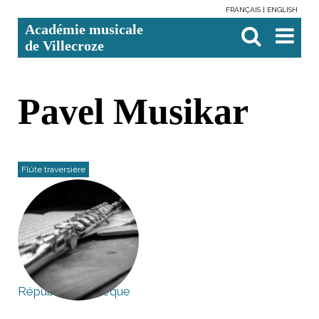
FRANÇAIS
ENGLISH
Aller
Outils
Chercher par
Recherche
Académie musicale
au
personnels
avancée…

contenu.
de Villecroze
|
Aller
à
la
navigation
Pavel Musikar
Flûte traversière
République Tchèque