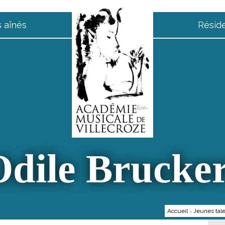
 aînés
Résid
Odile Brucker
Accueil
›
Jeunes tal