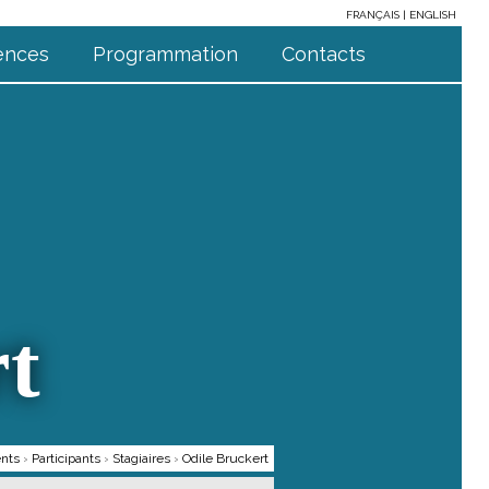
FRANÇAIS
ENGLISH
ences
Programmation
Contacts
t
ents
›
Participants
›
Stagiaires
›
Odile Bruckert