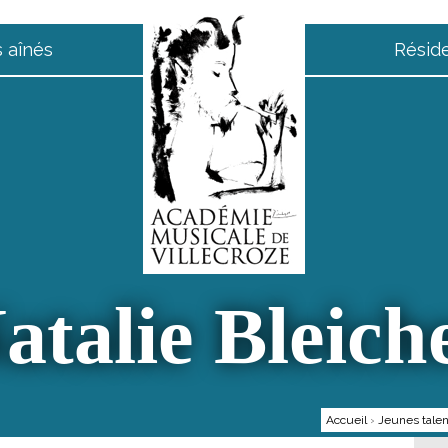
 aînés
Résid
atalie Bleich
Accueil
›
Jeunes talen