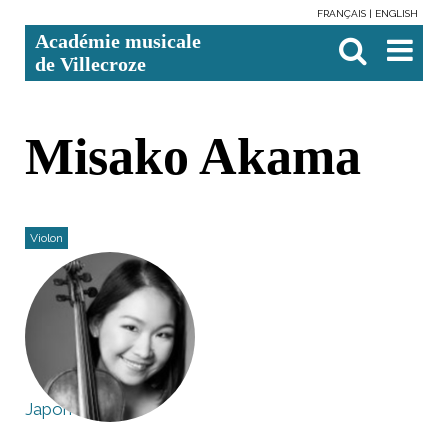
FRANÇAIS
ENGLISH
Aller
Outils
Chercher par
Recherche
Académie musicale
au
personnels
avancée…

contenu.
de Villecroze
|
Aller
à
la
navigation
Misako Akama
Violon
Japon