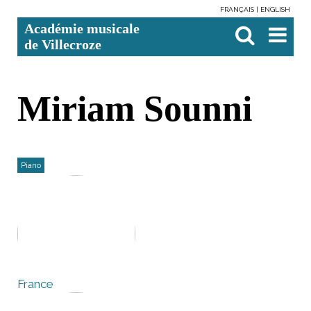
FRANÇAIS
ENGLISH
Aller
Outils
Chercher par
Recherche
Académie musicale
au
personnels
avancée…

contenu.
de Villecroze
|
Aller
à
la
navigation
Miriam Sounni
Piano
France