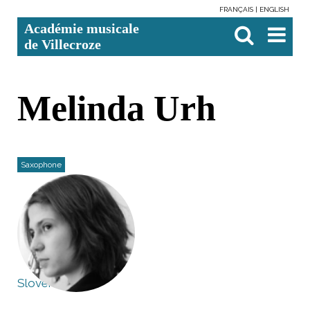
FRANÇAIS
ENGLISH
Aller
Outils
Chercher par
Recherche
Académie musicale
au
personnels
avancée…

contenu.
de Villecroze
|
Aller
à
la
navigation
Melinda Urh
Saxophone
Slovénie