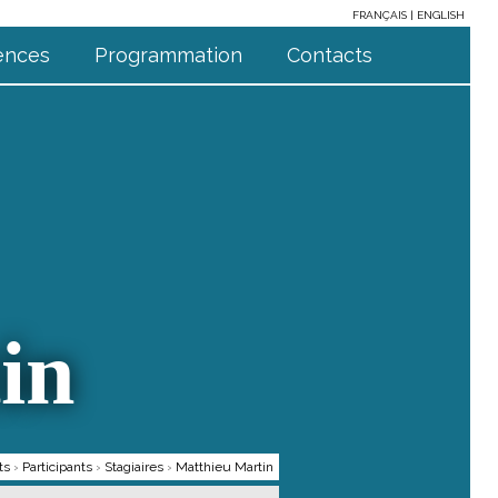
FRANÇAIS
ENGLISH
ences
Programmation
Contacts
in
ts
›
Participants
›
Stagiaires
›
Matthieu Martin