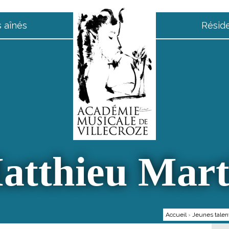
 aînés
Résid
atthieu Mart
Accueil
›
Jeunes talen