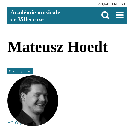
FRANÇAIS
ENGLISH
Aller
Outils
Chercher par
Recherche
Académie musicale
au
personnels
avancée…

contenu.
de Villecroze
|
Aller
à
la
navigation
Mateusz Hoedt
Chant lyrique
Pologne