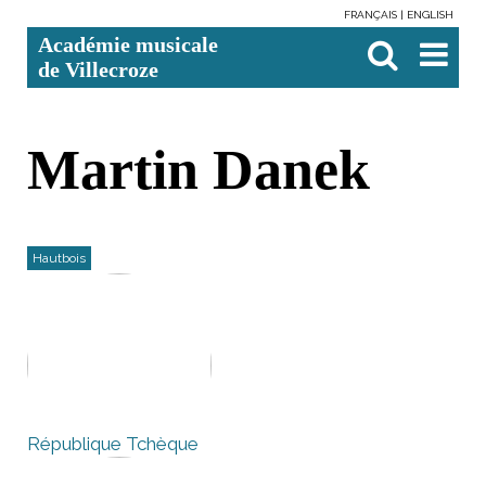
FRANÇAIS
ENGLISH
Aller
Outils
Chercher par
Recherche
Académie musicale
au
personnels
avancée…

contenu.
de Villecroze
|
Aller
à
la
navigation
Martin Danek
Hautbois
République Tchèque