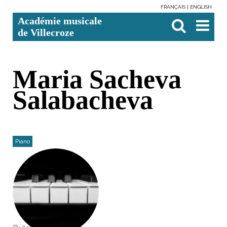
FRANÇAIS
ENGLISH
Aller
Outils
Chercher par
Recherche
Académie musicale
au
personnels
avancée…

contenu.
de Villecroze
|
Aller
à
la
navigation
Maria Sacheva
Salabacheva
Piano