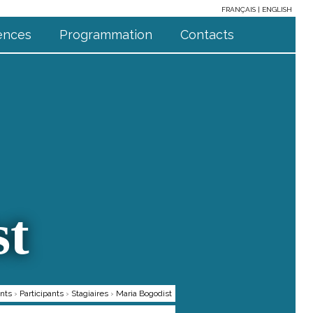
FRANÇAIS
ENGLISH
ences
Programmation
Contacts
st
nts
›
Participants
›
Stagiaires
›
Maria Bogodist