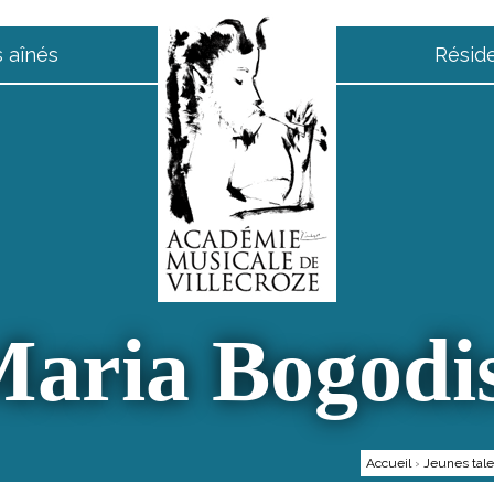
 aînés
Résid
aria Bogodi
Accueil
›
Jeunes tale