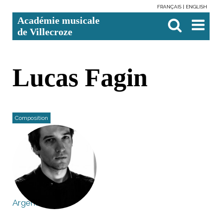
FRANÇAIS
ENGLISH
Aller
Outils
Chercher par
Recherche
Académie musicale
au
personnels
avancée…

contenu.
de Villecroze
|
Aller
à
la
navigation
Lucas Fagin
Composition
Argentine