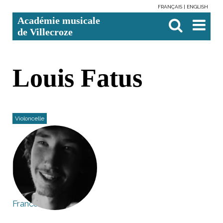
FRANÇAIS
ENGLISH
Aller
Outils
Chercher par
Recherche
Académie musicale
au
personnels
avancée…

contenu.
de Villecroze
|
Aller
à
la
navigation
Louis Fatus
Violoncelle
France