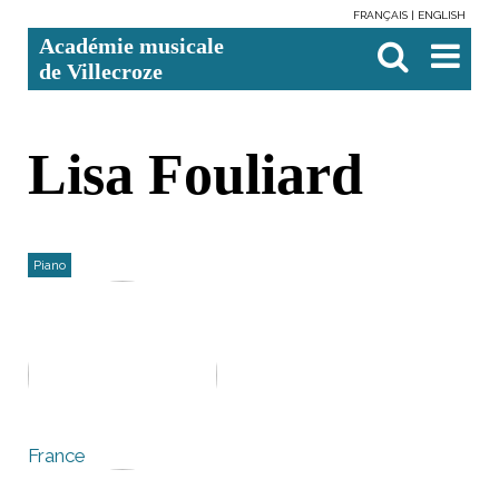
FRANÇAIS
ENGLISH
Aller
Outils
Chercher par
Recherche
Académie musicale
au
personnels
avancée…

contenu.
de Villecroze
|
Aller
à
la
navigation
Lisa Fouliard
Piano
France